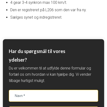
4 gear 3-4 synkron max 100 km/t.
Den er registreret på L206 som den var fra ny.
Sælges synet og indregistreret.
Har du spørgsmål til vores
ydelser?
Du er velkommen til at udfylde denne formular og
fortæl os om hvordan vi kan hjælpe dig. Vi vender
tilbage hurtigst muligt.