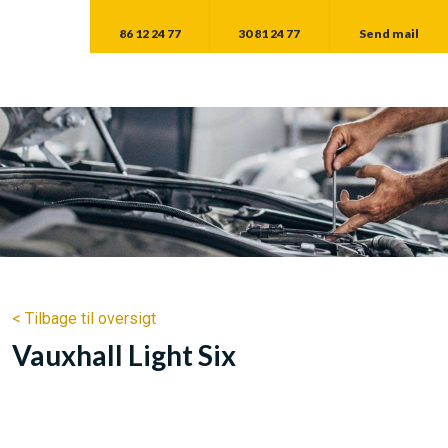
86 12 24 77​
30 81 24 77​
Send mail​
< Tilbage til oversigt
Vauxhall​
Light Six